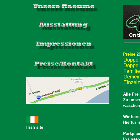
Preise 2
Doppel
Doppel
Famili
Gemein
Einzel
Alle Pre
Zu unser
waschen 
Wir bere
Hierfür 
Irish site
Parkplae
In unser